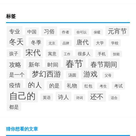
标签
元宵节
专业
习俗
中国
作者
你可以
保暖
冬天
唐代
冬季
大学
学校
北京
品牌
宋代
孩子
很多人
寓意
手机
工作
技能
春节
春节期间
攻略
新年
时间
梦幻西游
游戏
是一个
汤圆
父母
的人
疫情
礼物
的是
考试
红包
考生
自己的
还不
诗人
英语
诗词
适合
都是
猜你想看的文章