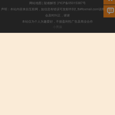
网站地图
|
疑难解答
沪ICP备05015387号
声明：本站内容来自互联网，如信息有错误可发邮件到f_fb#foxmail.com说明，我们
会及时纠正，谢谢
本站仅为个人兴趣爱好，不接盈利性广告及商业合作
小男孩