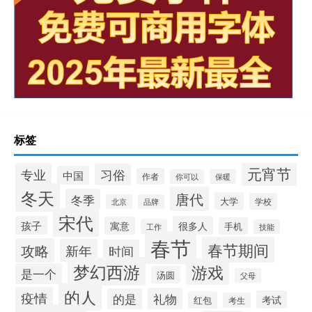
标签
元宵节
专业
习俗
中国
作者
你可以
保暖
冬天
唐代
冬季
大学
学校
北京
品牌
宋代
孩子
很多人
寓意
手机
工作
技能
春节
春节期间
攻略
新年
时间
梦幻西游
游戏
是一个
汤圆
父母
的人
疫情
礼物
的是
考试
红包
考生