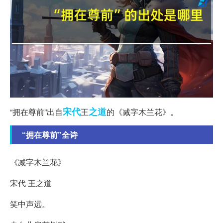
宋代
之道
“拥在尊前”出自
王
的《减字木兰花》。
“拥在尊前”全诗
《减字木兰花》
宋代 王之道
笑中声远。