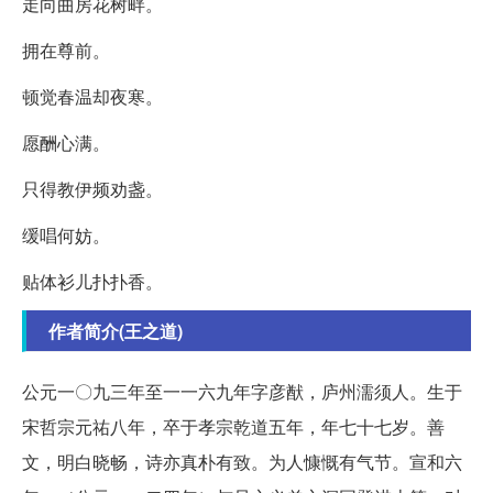
走向曲房花树畔。
拥在尊前。
顿觉春温却夜寒。
愿酬心满。
只得教伊频劝盏。
缓唱何妨。
贴体衫儿扑扑香。
作者简介(王之道)
公元一〇九三年至一一六九年字彦猷，庐州濡须人。生于
宋哲宗元祐八年，卒于孝宗乾道五年，年七十七岁。善
文，明白晓畅，诗亦真朴有致。为人慷慨有气节。宣和六