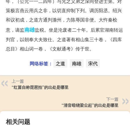
年，（公元一一二四年）与兄之义弟之深同登进士第。对
策极言燕云用兵之非，以切直抑制下列。调历阳丞。绍兴
和议初成，之道方通判滁州，力陈辱国非便。大忤秦桧
南雄
意，谪监
盐税。坐是沦废者二十年。后累官湖南转运
判官，以朝奉大夫致仕。之道著有相山集三十卷，《四库
总目》相山词一卷，《文献通考》传于世。
网络标签：
之道
南雄
宋代
上一篇
“红茵自称琵琶拍”的出处是哪里
下一篇
“清音暗绕梁尘起”的出处是哪里
相关问题