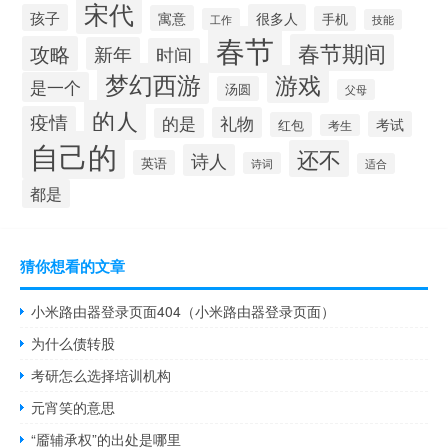
宋代
孩子
很多人
寓意
手机
工作
技能
春节
春节期间
攻略
新年
时间
梦幻西游
游戏
是一个
汤圆
父母
的人
疫情
礼物
的是
考试
红包
考生
自己的
还不
诗人
英语
诗词
适合
都是
猜你想看的文章
小米路由器登录页面404（小米路由器登录页面）
为什么债转股
考研怎么选择培训机构
元宵笑的意思
“靥辅承权”的出处是哪里