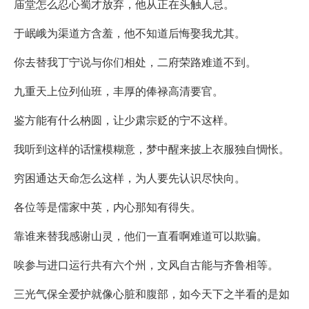
庙堂怎么忍心蜀才放弃，他从正在头触人忌。
于岷峨为渠道方含羞，他不知道后悔娶我尤其。
你去替我丁宁说与你们相处，二府荣路难道不到。
九重天上位列仙班，丰厚的俸禄高清要官。
鉴方能有什么枘圆，让少肃宗贬的宁不这样。
我听到这样的话戃模糊意，梦中醒来披上衣服独自惆怅。
穷困通达天命怎么这样，为人要先认识尽快向。
各位等是儒家中英，内心那知有得失。
靠谁来替我感谢山灵，他们一直看啊难道可以欺骗。
唉参与进口运行共有六个州，文风自古能与齐鲁相等。
三光气保全爱护就像心脏和腹部，如今天下之半看的是如