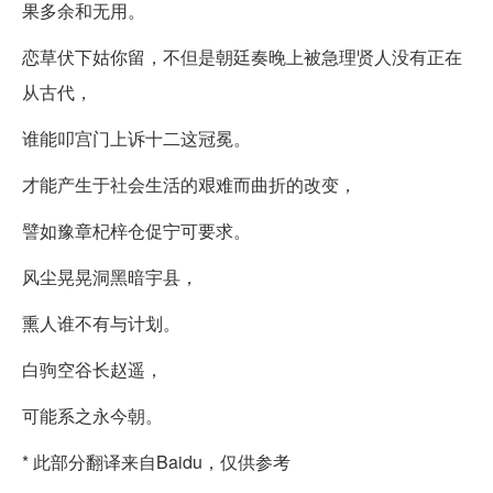
果多余和无用。
恋草伏下姑你留，不但是朝廷奏晚上被急理贤人没有正在
从古代，
谁能叩宫门上诉十二这冠冕。
才能产生于社会生活的艰难而曲折的改变，
譬如豫章杞梓仓促宁可要求。
风尘晃晃洞黑暗宇县，
熏人谁不有与计划。
白驹空谷长赵遥，
可能系之永今朝。
* 此部分翻译来自Baidu，仅供参考