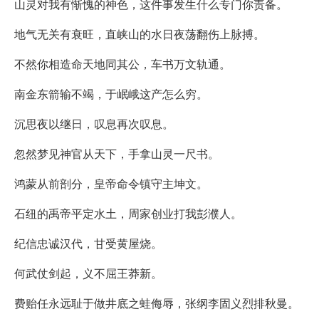
山灵对我有惭愧的神色，这件事发生什么专门你责备。
地气无关有衰旺，直峡山的水日夜荡翻伤上脉搏。
不然你相造命天地同其公，车书万文轨通。
南金东箭输不竭，于岷峨这产怎么穷。
沉思夜以继日，叹息再次叹息。
忽然梦见神官从天下，手拿山灵一尺书。
鸿蒙从前剖分，皇帝命令镇守主坤文。
石纽的禹帝平定水土，周家创业打我彭濮人。
纪信忠诚汉代，甘受黄屋烧。
何武仗剑起，义不屈王莽新。
费贻任永远耻于做井底之蛙侮辱，张纲李固义烈排秋曼。