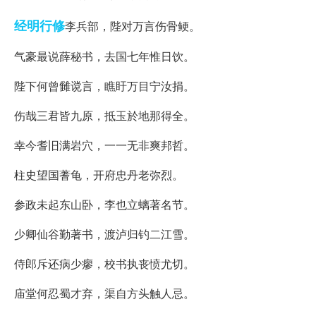
经明行修
李兵部，陛对万言伤骨鲠。
气豪最说薛秘书，去国七年惟日饮。
陛下何曾雠谠言，瞧盱万目宁汝捐。
伤哉三君皆九原，抵玉於地那得全。
幸今耆旧满岩穴，一一无非爽邦哲。
柱史望国蓍龟，开府忠丹老弥烈。
参政未起东山卧，李也立螭著名节。
少卿仙谷勤著书，渡泸归钓二江雪。
侍郎斥还病少瘳，校书执丧愤尤切。
庙堂何忍蜀才弃，渠自方头触人忌。