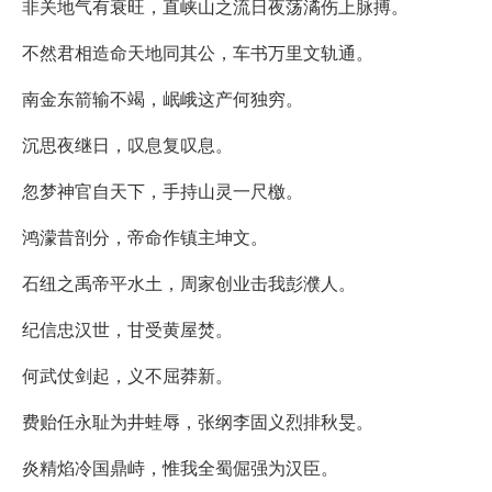
非关地气有衰旺，直峡山之流日夜荡潏伤上脉搏。
不然君相造命天地同其公，车书万里文轨通。
南金东箭输不竭，岷峨这产何独穷。
沉思夜继日，叹息复叹息。
忽梦神官自天下，手持山灵一尺檄。
鸿濛昔剖分，帝命作镇主坤文。
石纽之禹帝平水土，周家创业击我彭濮人。
纪信忠汉世，甘受黄屋焚。
何武仗剑起，义不屈莽新。
费贻任永耻为井蛙辱，张纲李固义烈排秋旻。
炎精焰冷国鼎峙，惟我全蜀倔强为汉臣。