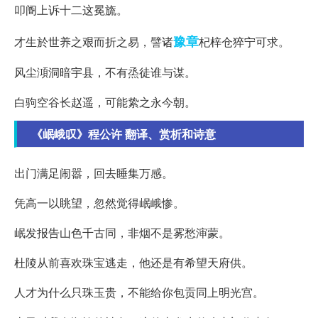
叩阍上诉十二这冕旒。
豫章
才生於世养之艰而折之易，譬诸
杞梓仓猝宁可求。
风尘澒洞暗宇县，不有烝徒谁与谋。
白驹空谷长赵遥，可能絷之永今朝。
《岷峨叹》程公许 翻译、赏析和诗意
出门满足闹嚣，回去睡集万感。
凭高一以眺望，忽然觉得岷峨惨。
岷发报告山色千古同，非烟不是雾愁渖蒙。
杜陵从前喜欢珠宝逃走，他还是有希望天府供。
人才为什么只珠玉贵，不能给你包贡同上明光宫。