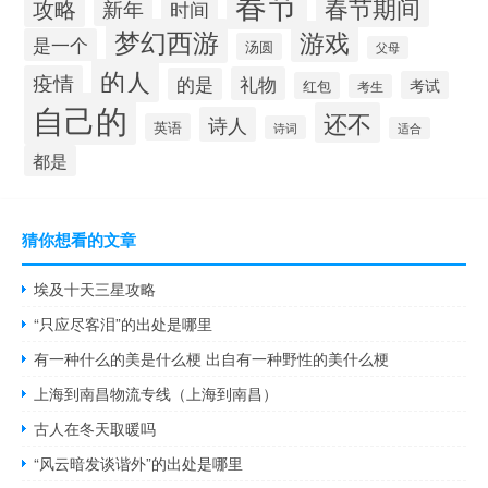
春节
春节期间
攻略
新年
时间
梦幻西游
游戏
是一个
汤圆
父母
的人
疫情
礼物
的是
考试
红包
考生
自己的
还不
诗人
英语
诗词
适合
都是
猜你想看的文章
埃及十天三星攻略
“只应尽客泪”的出处是哪里
有一种什么的美是什么梗 出自有一种野性的美什么梗
上海到南昌物流专线（上海到南昌）
古人在冬天取暖吗
“风云暗发谈谐外”的出处是哪里