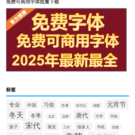
免费可商用字体批量下载
标签
元宵节
专业
习俗
中国
作者
你可以
保暖
冬天
唐代
冬季
大学
学校
北京
品牌
宋代
孩子
很多人
寓意
手机
工作
技能