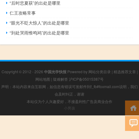
“后时悲夏获”的出处是哪里
仁王攻略常事
“眼光不眨大惊人”的出处是哪里
“到处哭雨惟鸣鸠”的出处是哪里
Copyright © 2012 - 2026
中国光学快报
Powered by
网站分类目录
|
精选推荐文章
|
网站地图
|
疑难解答
沪ICP备05015387号
声明：本站内容来自互联网，如信息有错误可发邮件到f_fb#foxmail.com说明，我们
会及时纠正，谢谢
本站仅为个人兴趣爱好，不接盈利性广告及商业合作
小男孩