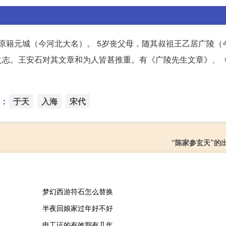
原。原籍元城（今河北大名）。 5岁丧父母，随其叔祖王乙居广陵（
之志。王安石对其文章和为人皆甚推重。有《广陵先生文章》、
：
于天
入海
宋代
“陈家参玄天”的
梦幻西游符石怎么替换
半夜回娘家过年好不好
电工证的有效期有几年