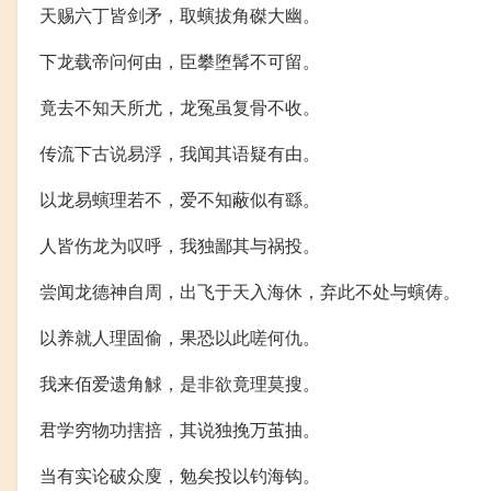
天赐六丁皆剑矛，取螾拔角磔大幽。
下龙载帝问何由，臣攀堕髯不可留。
竟去不知天所尤，龙冤虽复骨不收。
传流下古说易浮，我闻其语疑有由。
以龙易螾理若不，爱不知蔽似有繇。
人皆伤龙为叹呼，我独鄙其与祸投。
尝闻龙德神自周，出飞于天入海休，弃此不处与螾俦。
以养就人理固偷，果恐以此嗟何仇。
我来佰爱遗角觩，是非欲竟理莫搜。
君学穷物功搳掊，其说独挽万茧抽。
当有实论破众廋，勉矣投以钓海钩。