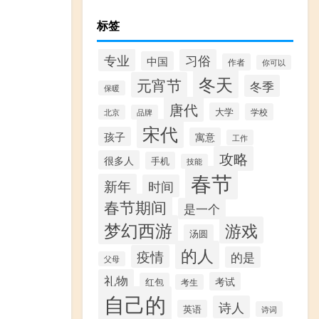
标签
专业
习俗
中国
作者
你可以
冬天
元宵节
冬季
保暖
唐代
大学
学校
北京
品牌
宋代
孩子
寓意
工作
攻略
很多人
手机
技能
春节
新年
时间
春节期间
是一个
梦幻西游
游戏
汤圆
的人
疫情
的是
父母
礼物
考试
红包
考生
自己的
诗人
英语
诗词