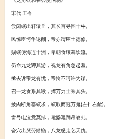
宋代 王令
尝闻螾出轩辕丘，其长百寻围十牛。
民惊臣愕争论酬，帝亦谓应土德修。
赐螾傍海连十洲，卑朝食壤暮饮流。
仍命九龙狎其游，视龙有角急起羞。
亟去诉帝龙有忧，帝怜不呵许为谋。
召一龙食系其喉，挥万力士乘其头。
披肉断角塞螾求，螾取而冠万鬼{左扌右歈}。
雷号电泣竟莫捄，鼋擗鼍踊吊蛟虬。
奋穴出哭劳鳝鰌，八龙怒走乞天仇。