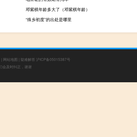
邓紫棋年龄多大了（邓紫棋年龄）
“殊乡初度”的出处是哪里
章
|
网站地图
|
疑难解答
沪ICP备05015387号
，我们会及时纠正，谢谢