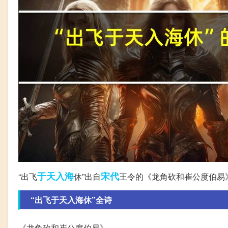
于天
入海
宋代
“出飞
休”出自
王令的《龙角砍和崔公度伯易
“出飞于天入海休”全诗
《龙角砍和崔公度伯易》