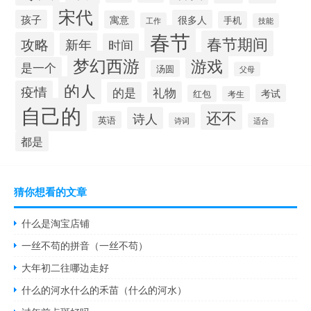
宋代
孩子
很多人
寓意
手机
工作
技能
春节
春节期间
攻略
新年
时间
梦幻西游
游戏
是一个
汤圆
父母
的人
疫情
礼物
的是
考试
红包
考生
自己的
还不
诗人
英语
诗词
适合
都是
猜你想看的文章
什么是淘宝店铺
一丝不苟的拼音（一丝不苟）
大年初二往哪边走好
什么的河水什么的禾苗（什么的河水）