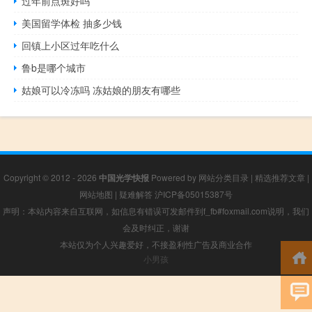
过年前点斑好吗
美国留学体检 抽多少钱
回镇上小区过年吃什么
鲁b是哪个城市
姑娘可以冷冻吗 冻姑娘的朋友有哪些
Copyright © 2012 - 2026
中国光学快报
Powered by
网站分类目录
|
精选推荐文章
|
网站地图
|
疑难解答
沪ICP备05015387号
声明：本站内容来自互联网，如信息有错误可发邮件到f_fb#foxmail.com说明，我们
会及时纠正，谢谢
本站仅为个人兴趣爱好，不接盈利性广告及商业合作
小男孩