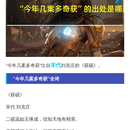
宋代
“今年几案多奇获”出自
刘克庄的《获砚》。
“今年几案多奇获”全诗
《获砚》
宋代 刘克庄
二砚温如玉琢成，信知天地有精英。