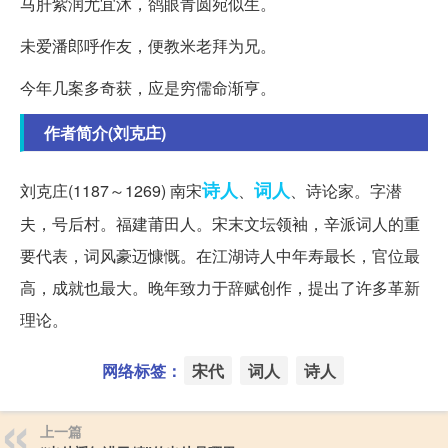
马肝紫润尤宜沐，鹆眼青圆宛似生。
未爱潘郎呼作友，便教米老拜为兄。
今年几案多奇获，应是穷儒命渐亨。
作者简介(刘克庄)
诗人
词人
刘克庄(1187～1269) 南宋
、
、诗论家。字潜
夫，号后村。福建莆田人。宋末文坛领袖，辛派词人的重
要代表，词风豪迈慷慨。在江湖诗人中年寿最长，官位最
高，成就也最大。晚年致力于辞赋创作，提出了许多革新
理论。
网络标签：
宋代
词人
诗人
上一篇