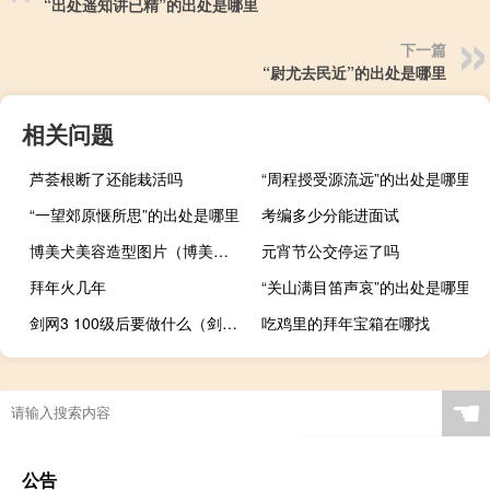
“出处遥知讲已精”的出处是哪里
下一篇
“尉尤去民近”的出处是哪里
相关问题
芦荟根断了还能栽活吗
“周程授受源流远”的出处是哪里
“一望郊原惬所思”的出处是哪里
考编多少分能进面试
博美犬美容造型图片（博美犬美容过程简介）
元宵节公交停运了吗
拜年火几年
“关山满目笛声哀”的出处是哪里
剑网3 100级后要做什么（剑网3 真凶）
吃鸡里的拜年宝箱在哪找
☚
公告