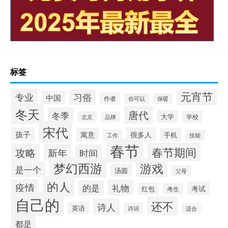
标签
元宵节
专业
习俗
中国
作者
你可以
保暖
冬天
唐代
冬季
大学
学校
北京
品牌
宋代
孩子
很多人
寓意
手机
工作
技能
春节
春节期间
攻略
新年
时间
梦幻西游
游戏
是一个
汤圆
父母
的人
疫情
礼物
的是
考试
红包
考生
自己的
还不
诗人
英语
诗词
适合
都是