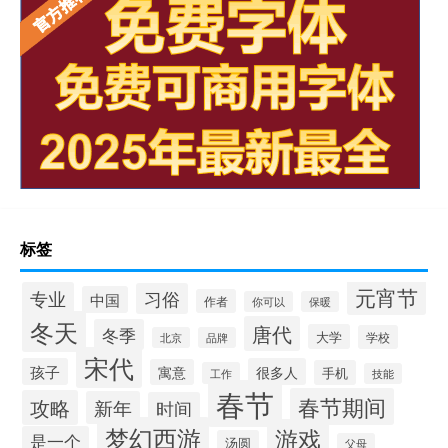
标签
元宵节
专业
习俗
中国
作者
你可以
保暖
冬天
唐代
冬季
大学
学校
北京
品牌
宋代
孩子
很多人
寓意
手机
工作
技能
春节
春节期间
攻略
新年
时间
梦幻西游
游戏
是一个
汤圆
父母