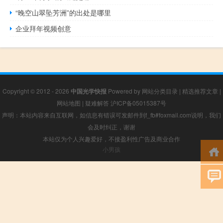
“晚空山翠坠芳洲”的出处是哪里
企业拜年视频创意
Copyright © 2012 - 2026
中国光学快报
Powered by
网站分类目录
|
精选推荐文章
|
网站地图
|
疑难解答
沪ICP备05015387号
声明：本站内容来自互联网，如信息有错误可发邮件到f_fb#foxmail.com说明，我们
会及时纠正，谢谢
本站仅为个人兴趣爱好，不接盈利性广告及商业合作
小男孩