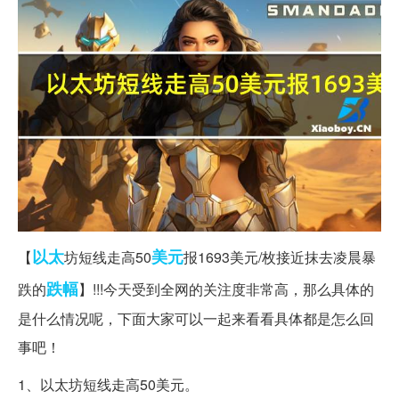
以太
美元
【
坊短线走高50
报1693美元/枚接近抹去凌晨暴
跌幅
跌的
】!!!今天受到全网的关注度非常高，那么具体的
是什么情况呢，下面大家可以一起来看看具体都是怎么回
事吧！
1、以太坊短线走高50美元。