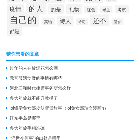
的人
疫情
礼物
的是
考试
红包
考生
自己的
还不
诗人
英语
诗词
适合
都是
猜你想看的文章
过年的人在放烟花怎么画
元宵节活动做的事情有哪些
河北三和时代律师事务所怎么样
多大年龄就不能升教授了
lol锐雯兔女郎皮肤背景故事（lol兔女郎瑞文漫画h）
辽东半岛是哪里
多大年龄手相准确
“浮世今何事”的出处是哪里