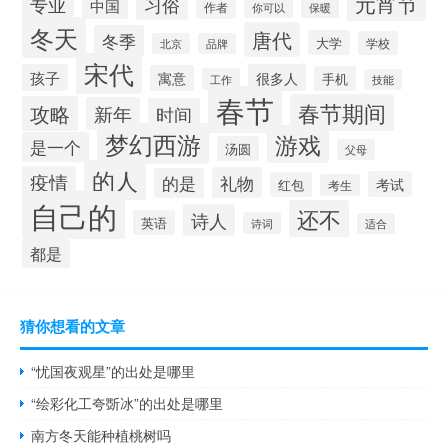
元宵节
专业
习俗
中国
作者
你可以
保暖
冬天
唐代
冬季
大学
学校
北京
品牌
宋代
孩子
很多人
寓意
手机
工作
技能
春节
春节期间
攻略
新年
时间
梦幻西游
游戏
是一个
汤圆
父母
的人
疫情
礼物
的是
考试
红包
考生
自己的
还不
诗人
英语
诗词
适合
都是
猜你想看的文章
“忧国夜观星”的出处是哪里
“绘彩化工夸斲冰”的出处是哪里
南方冬天能种植桃树吗