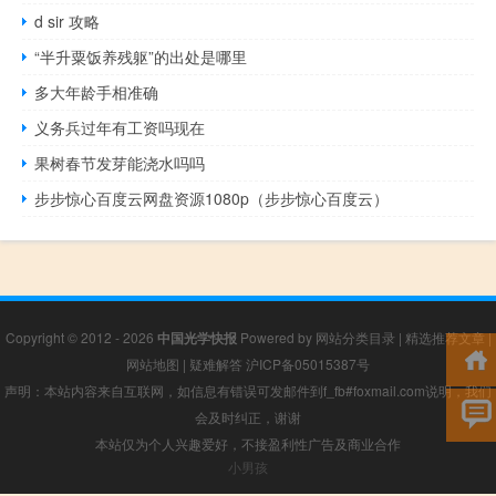
d sir 攻略
“半升粟饭养残躯”的出处是哪里
多大年龄手相准确
义务兵过年有工资吗现在
果树春节发芽能浇水吗吗
步步惊心百度云网盘资源1080p（步步惊心百度云）
Copyright © 2012 - 2026
中国光学快报
Powered by
网站分类目录
|
精选推荐文章
|
网站地图
|
疑难解答
沪ICP备05015387号
声明：本站内容来自互联网，如信息有错误可发邮件到f_fb#foxmail.com说明，我们
会及时纠正，谢谢
本站仅为个人兴趣爱好，不接盈利性广告及商业合作
小男孩