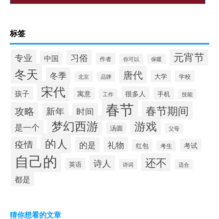
标签
元宵节
专业
习俗
中国
作者
你可以
保暖
冬天
唐代
冬季
大学
学校
北京
品牌
宋代
孩子
很多人
寓意
手机
工作
技能
春节
春节期间
攻略
新年
时间
梦幻西游
游戏
是一个
汤圆
父母
的人
疫情
礼物
的是
考试
红包
考生
自己的
还不
诗人
英语
诗词
适合
都是
猜你想看的文章