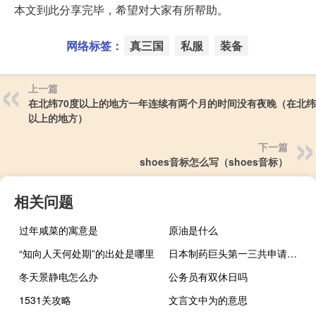
本文到此分享完毕，希望对大家有所帮助。
网络标签：
真三国
私服
装备
上一篇
在北纬70度以上的地方一年连续有两个月的时间没有夜晚（在北纬
以上的地方）
下一篇
shoes音标怎么写（shoes音标）
相关问题
过年咸菜的寓意是
原油是什么
“知向人天何处期”的出处是哪里
日本制药巨头第一三共申请批准生产销售新冠XBB疫苗
冬天景静电怎么办
公务员有双休日吗
1531关攻略
文言文中为的意思