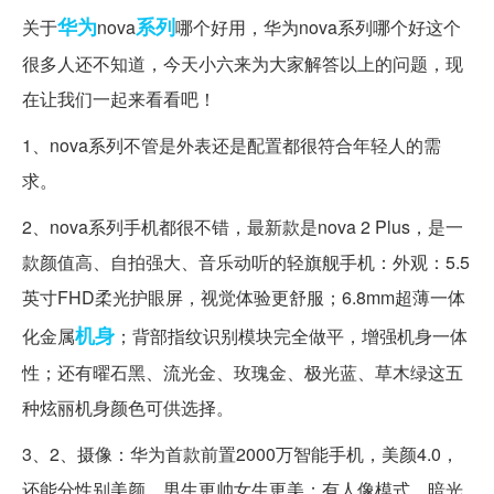
华为
系列
关于
nova
哪个好用，华为nova系列哪个好这个
很多人还不知道，今天小六来为大家解答以上的问题，现
在让我们一起来看看吧！
1、nova系列不管是外表还是配置都很符合年轻人的需
求。
2、nova系列手机都很不错，最新款是nova 2 Plus，是一
款颜值高、自拍强大、音乐动听的轻旗舰手机：外观：5.5
英寸FHD柔光护眼屏，视觉体验更舒服；6.8mm超薄一体
机身
化金属
；背部指纹识别模块完全做平，增强机身一体
性；还有曜石黑、流光金、玫瑰金、极光蓝、草木绿这五
种炫丽机身颜色可供选择。
3、2、摄像：华为首款前置2000万智能手机，美颜4.0，
还能分性别美颜，男生更帅女生更美；有人像模式、暗光