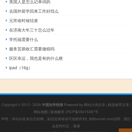
美国人是怎么记单词的
去国外留学回来工作好找么
元宵啥时候结束
在济南大年三十怎么过年
学托福需要什么
服务贸易收汇需要缴税吗
区区幸运，我也是有的什么梗
ipad（16g）
Copyright © 2012 - 2026
中国光学快报
Powered by
网站分类目录
|
精选推荐文章
|
网站地图
|
疑难解答
沪ICP备05015387号
声明：本站内容来自互联网，如信息有错误可发邮件到f_fb#foxmail.com说明，我们
会及时纠正，谢谢