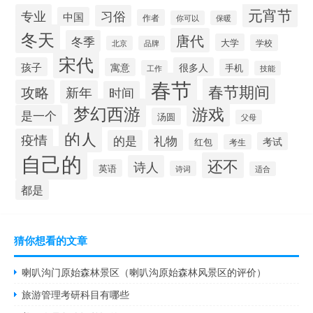
元宵节
专业
习俗
中国
作者
你可以
保暖
冬天
唐代
冬季
大学
学校
北京
品牌
宋代
孩子
很多人
寓意
手机
工作
技能
春节
春节期间
攻略
新年
时间
梦幻西游
游戏
是一个
汤圆
父母
的人
疫情
礼物
的是
考试
红包
考生
自己的
还不
诗人
英语
诗词
适合
都是
猜你想看的文章
喇叭沟门原始森林景区（喇叭沟原始森林风景区的评价）
旅游管理考研科目有哪些