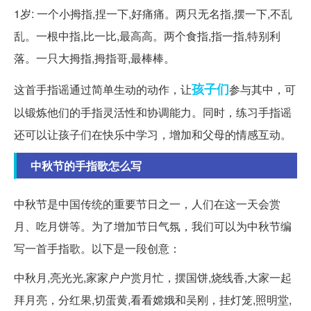
1岁: 一个小拇指,捏一下,好痛痛。两只无名指,摆一下,不乱
乱。一根中指,比一比,最高高。两个食指,指一指,特别利
落。一只大拇指,拇指哥,最棒棒。
孩子们
这首手指谣通过简单生动的动作，让
参与其中，可
以锻炼他们的手指灵活性和协调能力。同时，练习手指谣
还可以让孩子们在快乐中学习，增加和父母的情感互动。
中秋节的手指歌怎么写
中秋节是中国传统的重要节日之一，人们在这一天会赏
月、吃月饼等。为了增加节日气氛，我们可以为中秋节编
写一首手指歌。以下是一段创意：
中秋月,亮光光,家家户户赏月忙，摆国饼,烧线香,大家一起
拜月亮，分红果,切蛋黄,看看嫦娥和吴刚，挂灯笼,照明堂,