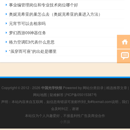
事业编管理岗位和专业技术岗位哪个好
奥妮克希亚的巢怎么去（奥妮克希亚的巢进入方法）
元宵节可以去相亲吗
梦幻西游09神器任务
格力空调E3代表什么意思
“虽穿而可座”的出处是哪里
Copyright © 2012 - 2026
中国光学快报
Powered by
网站分类目录
|
精选推荐文章
|
网站地图
|
疑难解答
沪ICP备05015387号
声明：本站内容来自互联网，如信息有错误可发邮件到f_fb#foxmail.com说明，我们
会及时纠正，谢谢
本站仅为个人兴趣爱好，不接盈利性广告及商业合作
小男孩