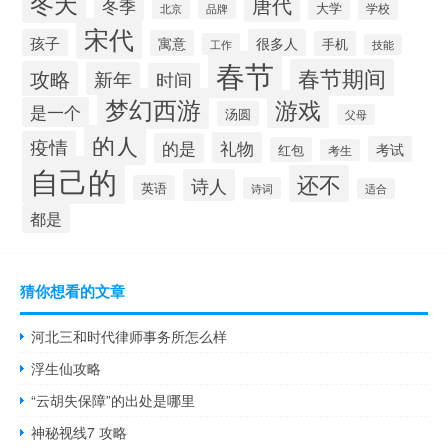
冬天
唐代
冬季
大学
学校
北京
品牌
宋代
孩子
很多人
寓意
手机
工作
技能
春节
春节期间
攻略
新年
时间
梦幻西游
游戏
是一个
汤圆
父母
的人
疫情
礼物
的是
考试
红包
考生
自己的
还不
诗人
英语
诗词
适合
都是
猜你想看的文章
河北三和时代律师事务所怎么样
浮生仙攻略
“云胡失保障”的出处是哪里
神秘视线7 攻略