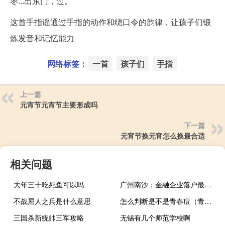
枣...出东门，过。
这首手指谣通过手指的动作和绕口令的韵律，让孩子们锻
炼发音和记忆能力
网络标签：
一首
孩子们
手指
上一篇
元宵节元宵节主要形成吗
下一篇
元宵节换元宵怎么换最合适
相关问题
大年三十吃死鱼可以吗
广州南沙：金融企业落户最高奖励5000万元
不战屈人之兵是什么意思
怎么判断是不是青春痘（青春痘会自己消失吗）
三国杀新统帅三军攻略
无锡有几个师范学校啊