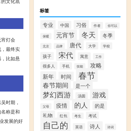
富的文化底
标签
专业
习俗
中国
作者
你可以
冬天
元宵节
冬季
保暖
元宵灯会
唐代
大学
学校
北京
品牌
战，最终实
宋代
孩子
寓意
工作
书，比如悬
攻略
很多人
手机
技能
春节
新年
时间
春节期间
是一个
梦幻西游
游戏
汤圆
东吴时期，
的人
疫情
的是
父母
的名称是和
礼物
考试
红包
考生
业发展的好
自己的
诗人
英语
诗词