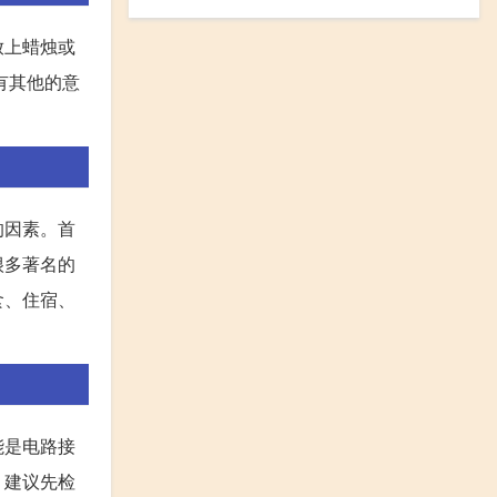
放上蜡烛或
有其他的意
的因素。首
很多著名的
食、住宿、
能是电路接
，建议先检