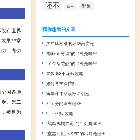
还不
都是
适合
猜你想看的文章
不仅有世界
，效果非常
乒乓球标准的球网高度是
江边、湖边
“指疵固有望”的出处是哪里
“至今寒皑皑”的出处是哪里
冒险岛2不花钱攻略
如何考主管护师
自全国各地
简单拜年活动标语创意
享受。第二
礻字旁的词有哪些
誉，被誉为
纸面巫师 攻略
“鸬鹚鸂鶒未觉”的出处是哪里
“堂堂乃祖声名在”的出处是哪里