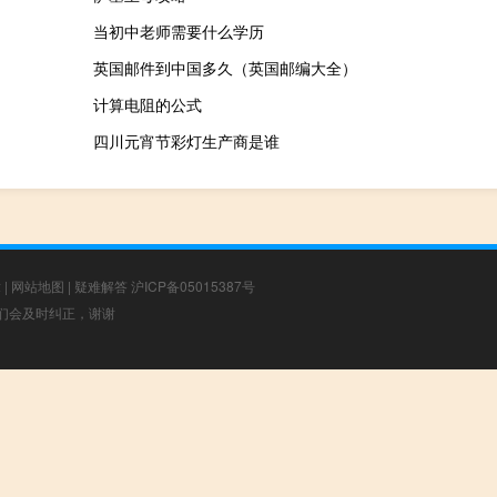
当初中老师需要什么学历
英国邮件到中国多久（英国邮编大全）
计算电阻的公式
四川元宵节彩灯生产商是谁
章
|
网站地图
|
疑难解答
沪ICP备05015387号
，我们会及时纠正，谢谢