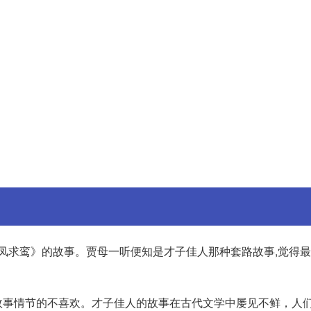
《凤求鸾》的故事。贾母一听便知是才子佳人那种套路故事,觉得
故事情节的不喜欢。才子佳人的故事在古代文学中屡见不鲜，人