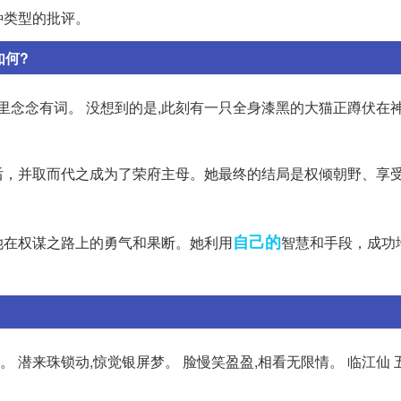
种类型的批评。
如何?
里念念有词。 没想到的是,此刻有一只全身漆黑的大猫正蹲伏在神
后，并取而代之成为了荣府主母。她最终的结局是权倾朝野、享
自己的
她在权谋之路上的勇气和果断。她利用
智慧和手段，成功
 潜来珠锁动,惊觉银屏梦。 脸慢笑盈盈,相看无限情。 临江仙 五