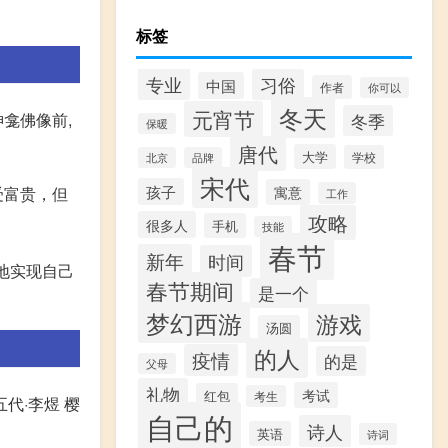
标签
专业
习俗
中国
作者
你可以
冬天
元宵节
龛佛像前,
冬季
保暖
唐代
大学
学校
北京
品牌
宋代
孩子
受富贵，但
寓意
工作
攻略
很多人
手机
技能
春节
新年
时间
地实现自己
春节期间
是一个
梦幻西游
游戏
汤圆
的人
疫情
的是
父母
礼物
考试
红包
考生
代·李煜 樱
自己的
诗人
英语
诗词