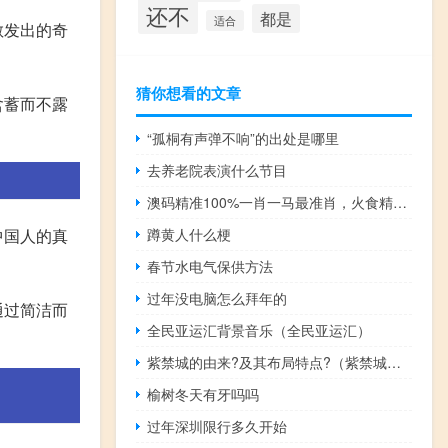
还不
都是
适合
散发出的奇
猜你想看的文章
含蓄而不露
“孤桐有声弹不响”的出处是哪里
去养老院表演什么节目
澳码精准100%一肖一马最准肖，火食精选答案落实_HD381.8
中国人的真
蹲黄人什么梗
春节水电气保供方法
过年没电脑怎么拜年的
通过简洁而
全民亚运汇背景音乐（全民亚运汇）
紫禁城的由来?及其布局特点?（紫禁城的由来）
榆树冬天有牙吗吗
过年深圳限行多久开始