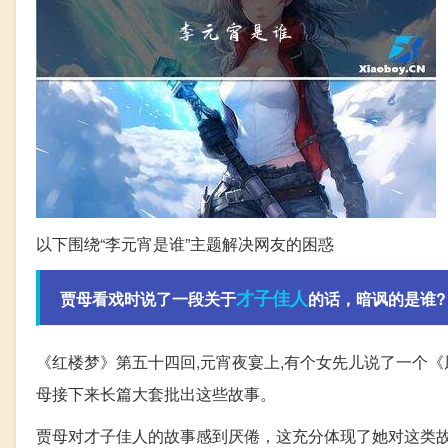
以下围绕“李元宵是谁”主题解决网友的困惑
才子佳人
贾母看戏时说了一段关于
的话，暗讽的是谁?
《红楼梦》第五十四回,元宵夜宴上,有个女先儿说了一个
母接下来长篇大套批出这些故事。
贾母对才子佳人的故事感到厌倦，这充分体现了她对这类