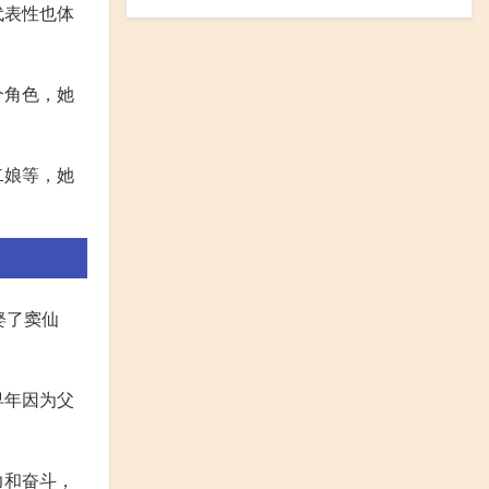
代表性也体
个角色，她
二娘等，她
娶了窦仙
早年因为父
力和奋斗，