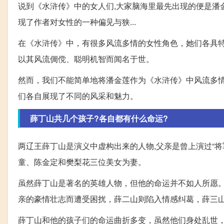
说到《水浒传》中的女人们,大家脑海里最先出现的便是潘金
现了作者对女性的一种偏见与狭...
在《水浒传》中，有很多风流多情的女性角色，她们各具
以其风流倜傥、聪明机智而闻名于世。
然而，我们不能简单地将潘金莲作为《水浒传》中风流多
们各自展现了不同的风采和魅力。
薛丁山共几个孩子?各自都有什么命运?
两辽王薛丁山是演义中虚构出来的人物,父亲是曾上演过“将
童、陈金定和樊梨花三位美女为妻。
虽然薛丁山是著名的英雄人物，但他的命运并不如人所愿
亲的豪情壮志而遭受困扰，薛二山则陷入情感纠葛，薛三
薛丁山和他的孩子们的命运曲折多变，虽然他们身处乱世