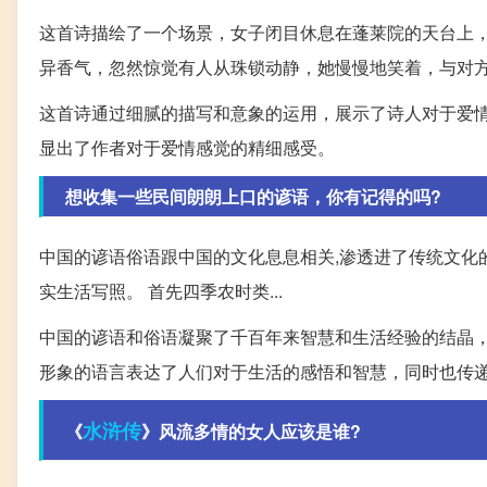
这首诗描绘了一个场景，女子闭目休息在蓬莱院的天台上
异香气，忽然惊觉有人从珠锁动静，她慢慢地笑着，与对
这首诗通过细腻的描写和意象的运用，展示了诗人对于爱
显出了作者对于爱情感觉的精细感受。
想收集一些民间朗朗上口的谚语，你有记得的吗?
中国的谚语俗语跟中国的文化息息相关,渗透进了传统文化的
实生活写照。 首先四季农时类...
中国的谚语和俗语凝聚了千百年来智慧和生活经验的结晶
形象的语言表达了人们对于生活的感悟和智慧，同时也传
水浒传
《
》风流多情的女人应该是谁?