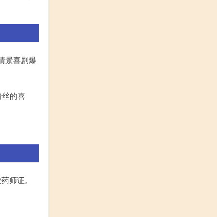
等情景喜剧爆
粉丝的喜
业药师证。