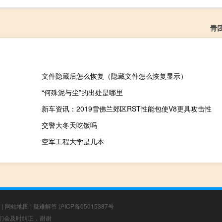
青
文件隐藏后怎么恢复（隐藏文件怎么恢复显示）
“何殊泥与尘”的出处是哪里
新车资讯：2019雪佛兰郊区RST性能包使V8更具攻击性
交警大冬天吃饭吗
空军工程大学是几本
章
|
网站地图
|
疑难解答
沪ICP备05015387号
，我们会及时纠正，谢谢