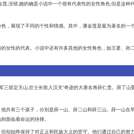
莲,没错,她的确是小说中一个很有代表性的女性角色,但是这种
特色，展现了不同的个性和情感。其中，潘金莲是最为著名的一
情的女性的代表。小说中还有许多其他的女性角色，如王婆、孙
军三箭定天山,壮士长歌入汉关”奇迹的大唐名将薛仁贵。薛丁山
。他共有三个孩子，分别是薛一山、薛二山和薛三山。薛一山在
山则面临着命运的抉择。
，但却始终保持了对正义和民族大义的坚守。他们通过自己的努