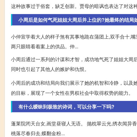
这种故事过于俗套，缺乏创新。贾母的暗讽也表达了对这
小周后是如何气死姐姐大周后并上位的?她最终的结局
小仲宣学着大人的样子煞有其事地跪在蒲团上,双手合十,嘴
两只眼睛看着案上的供品。仲...
小周后通过一系列的计谋和才智，成功地气死了姐姐大周
同时也引起了其他人的嫉妒和仇恨。
小周后的成功和结局向我们展示了她的机智和冷静，以及
的目标，展现了一个女性在男权社会中取得权势的能力。
有什么暧昧到极致的诗词，可以分享一下吗?
蓬莱院闭天台女,画堂昼寝人无语。 抛枕翠云光,绣衣闻异香。
桃落尽春归去,蝶翻金粉...