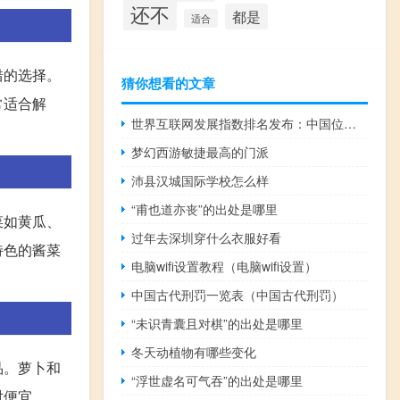
还不
都是
适合
错的选择。
猜你想看的文章
常适合解
世界互联网发展指数排名发布：中国位居第二
梦幻西游敏捷最高的门派
沛县汉城国际学校怎么样
“甫也道亦丧”的出处是哪里
菜如黄瓜、
过年去深圳穿什么衣服好看
特色的酱菜
电脑wifi设置教程（电脑wifi设置）
中国古代刑罚一览表（中国古代刑罚）
“未识青囊且对棋”的出处是哪里
冬天动植物有哪些变化
品。萝卜和
“浮世虚名可气吞”的出处是哪里
对便宜。