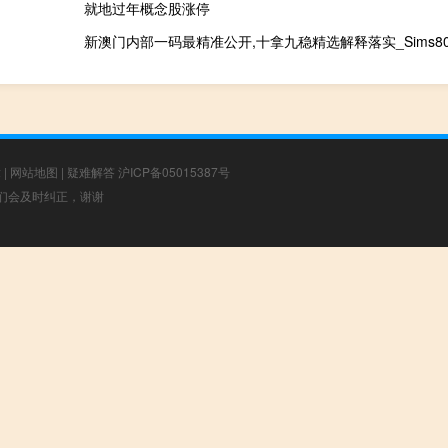
就地过年概念股涨停
新澳门内部一码最精准公开,十拿九稳精选解释落实_Sims80.1
章
|
网站地图
|
疑难解答
沪ICP备05015387号
，我们会及时纠正，谢谢