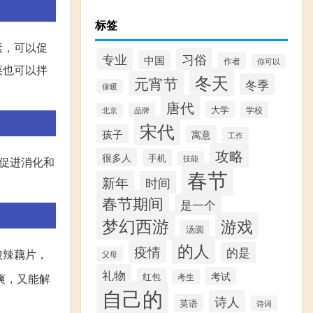
标签
素，可以促
专业
习俗
中国
作者
你可以
菜也可以拌
冬天
元宵节
冬季
保暖
唐代
大学
学校
北京
品牌
宋代
孩子
寓意
工作
攻略
很多人
手机
技能
促进消化和
春节
新年
时间
春节期间
是一个
梦幻西游
游戏
汤圆
的人
疫情
的是
酸辣藕片，
父母
礼物
考试
红包
爽，又能解
考生
自己的
诗人
英语
诗词