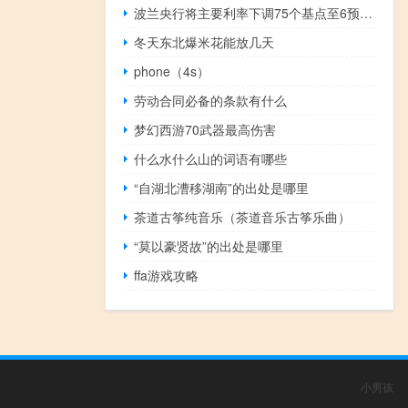
波兰央行将主要利率下调75个基点至6预测下调至6.50
冬天东北爆米花能放几天
phone（4s）
劳动合同必备的条款有什么
梦幻西游70武器最高伤害
什么水什么山的词语有哪些
“自湖北漕移湖南”的出处是哪里
茶道古筝纯音乐（茶道音乐古筝乐曲）
“莫以豪贤故”的出处是哪里
ffa游戏攻略
小男孩