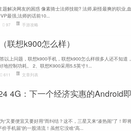
主题解决网友的困惑 像素骑士法师技能? 法师,刷怪最爽的职业,血
P最强,法师的话前10...
97
手游攻略
机（联想k900怎么样）
答以上问题，联想k900手机，联想k900怎么样很多人还不知道
控制功耗。 2、联想K900采用5.5英寸1...
611
文章列表
 A24 4G：下一个经济实惠的Android
“又要便宜又要好用”而纠结？这不，三星又来“凑热闹”了！即将
是“平价手机届”的一股清流！虽然它没啥“高...