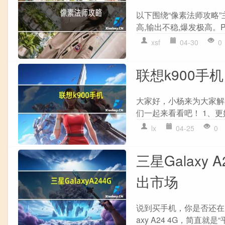
以下围绕“像素法师攻略”
高,输出不稳,爆发极高。PV
xsf
04-30
0
联想k900手
大家好，小杨来为大家解
们一起来看看吧！ 1、更好地
lx
04-25
0
三星Galaxy
出市场
说到买手机，你是否还在为
axy A24 4G，简直就