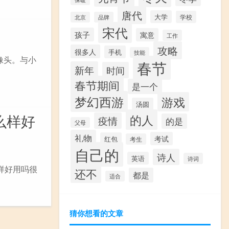
唐代
大学
学校
北京
品牌
宋代
孩子
寓意
工作
攻略
很多人
手机
技能
像头。与小
春节
新年
时间
春节期间
是一个
梦幻西游
游戏
汤圆
怎么样好
的人
疫情
的是
父母
礼物
考试
红包
考生
自己的
诗人
英语
诗词
么样好用吗很
还不
都是
适合
猜你想看的文章