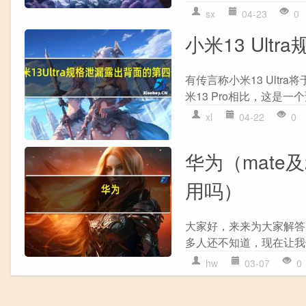
sx
04-23
0
小米13 Ul
有传言称小米13 Ult
米13 Pro相比，这是一
xl
04-22
0
华为（mate
用吗）
大家好，来来为大家解答以
多人还不知道，现在让我们一
hw
03-07
0