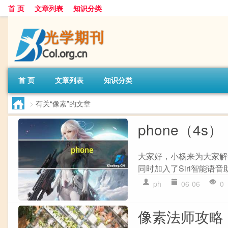
首 页
文章列表
知识分类
首 页
文章列表
知识分类
>
有关“像素”的文章
phone（4s）
大家好，小杨来为大家解答
同时加入了Siri智能语音助
ph
06-06
0
像素法师攻略