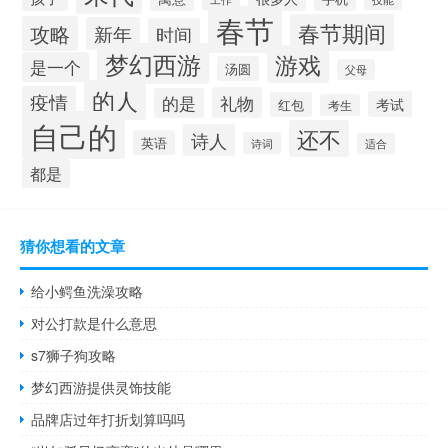
春节
春节期间
攻略
新年
时间
梦幻西游
游戏
是一个
汤圆
父母
的人
疫情
礼物
的是
考试
红包
考生
自己的
还不
诗人
英语
诗词
适合
都是
猜你想看的文章
给小鳄鱼洗澡攻略
对公打款是什么意思
s7狮子狗攻略
梦幻西游提供灵饰技能
品牌店过年打折划算吗吗