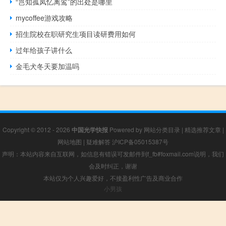
“岂知孤凤忆离鸾”的出处是哪里
mycoffee游戏攻略
招生院校在职研究生项目读研费用如何
过年给孩子讲什么
金毛犬冬天要加温吗
Copyright © 2012 - 2026
中国光学快报
Powered by
网站分类目录
|
精选推荐文章
|
网站地图
|
疑难解答
沪ICP备05015387号
声明：本站内容来自互联网，如信息有错误可发邮件到f_fb#foxmail.com说明，我们
会及时纠正，谢谢
本站仅为个人兴趣爱好，不接盈利性广告及商业合作
小男孩