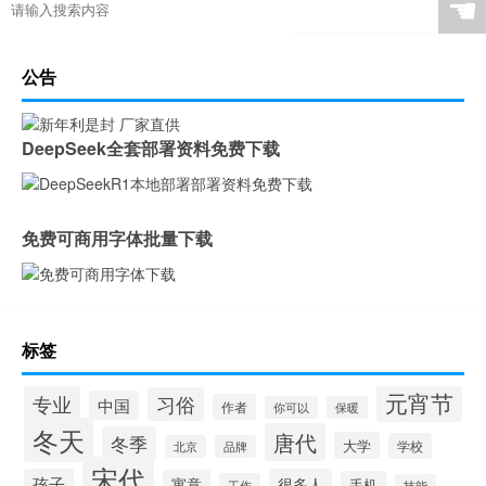
☚
公告
DeepSeek全套部署资料免费下载
免费可商用字体批量下载
标签
元宵节
专业
习俗
中国
作者
你可以
保暖
冬天
唐代
冬季
大学
学校
北京
品牌
宋代
孩子
很多人
寓意
手机
工作
技能