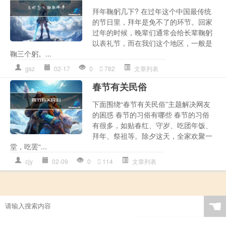
拜年鞠躬几下? 在过年这个中国最传统
的节日里，拜年是免不了的环节。回家
过年的时候，晚辈们通常会给长辈鞠躬
以表礼节，而在我们这个地区，一般是
鞠三个躬。...
gsz
02-17
0
782
文章列表
春节有关民俗
下面围绕“春节有关民俗”主题解决网友
的困惑 春节的习俗有哪些 春节的习俗
有很多，如贴春红、守岁、吃团年饭、
拜年、祭祖等。除夕这天，全家欢聚一
堂，吃罢“...
cjy
02-09
0
114
文章列表
☚