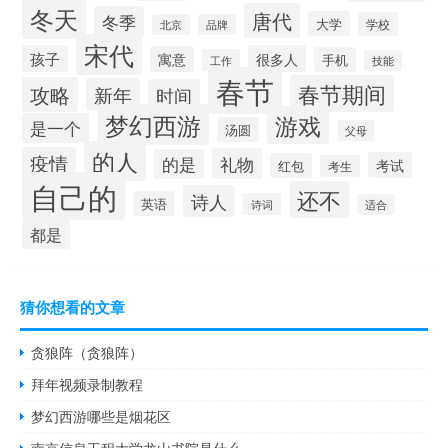
冬天
唐代
冬季
大学
学校
北京
品牌
宋代
孩子
很多人
寓意
手机
工作
技能
春节
春节期间
攻略
新年
时间
梦幻西游
游戏
是一个
汤圆
父母
的人
疫情
礼物
的是
考试
红包
考生
自己的
还不
诗人
英语
诗词
适合
都是
猜你想看的文章
贪狼阵（贪狼阵）
拜年视频录制教程
梦幻西游哪些是烟花区
南京信息工程大学龙山书院是什么