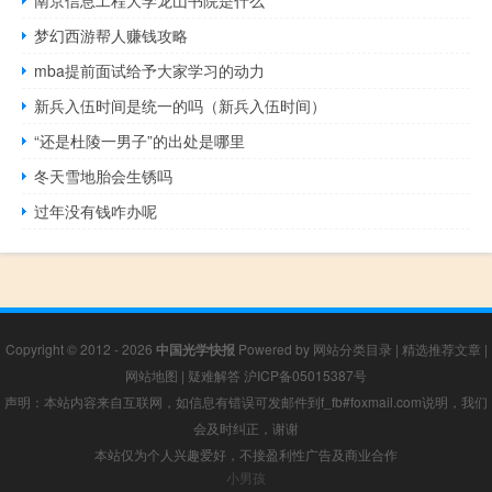
梦幻西游帮人赚钱攻略
mba提前面试给予大家学习的动力
新兵入伍时间是统一的吗（新兵入伍时间）
“还是杜陵一男子”的出处是哪里
冬天雪地胎会生锈吗
过年没有钱咋办呢
Copyright © 2012 - 2026
中国光学快报
Powered by
网站分类目录
|
精选推荐文章
|
网站地图
|
疑难解答
沪ICP备05015387号
声明：本站内容来自互联网，如信息有错误可发邮件到f_fb#foxmail.com说明，我们
会及时纠正，谢谢
本站仅为个人兴趣爱好，不接盈利性广告及商业合作
小男孩