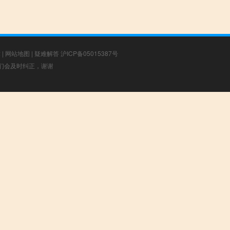
章
|
网站地图
|
疑难解答
沪ICP备05015387号
，我们会及时纠正，谢谢