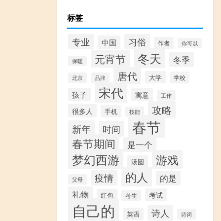
标签
专业
习俗
中国
作者
你可以
冬天
元宵节
冬季
保暖
唐代
大学
学校
北京
品牌
宋代
孩子
寓意
工作
攻略
很多人
手机
技能
春节
新年
时间
春节期间
是一个
梦幻西游
游戏
汤圆
的人
疫情
的是
父母
礼物
考试
红包
考生
自己的
诗人
英语
诗词