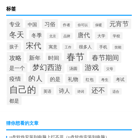
标签
元宵节
专业
习俗
中国
作者
你可以
保暖
冬天
唐代
冬季
大学
学校
北京
品牌
宋代
孩子
很多人
寓意
手机
工作
技能
春节
春节期间
攻略
新年
时间
梦幻西游
游戏
是一个
汤圆
父母
的人
疫情
礼物
的是
考试
红包
考生
自己的
还不
诗人
英语
诗词
适合
都是
猜你想看的文章
u盘软件安装到电脑上打不开（u盘软件安装到电脑）