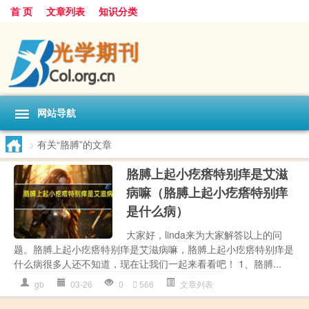
首 页
文章列表
知识分类
网站导航
>
有关“胳膊”的文章
胳膊上起小疙瘩特别痒是艾滋
病嘛（胳膊上起小疙瘩特别痒
是什么病）
大家好，linda来为大家解答以上的问
题。胳膊上起小疙瘩特别痒是艾滋病嘛，胳膊上起小疙瘩特别痒是
什么病很多人还不知道，现在让我们一起来看看吧！ 1、胳膊...
gb
03-26
0
566
文章列表