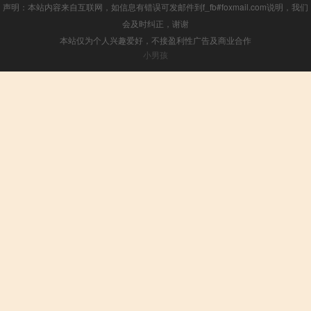
声明：本站内容来自互联网，如信息有错误可发邮件到f_fb#foxmail.com说明，我们
会及时纠正，谢谢
本站仅为个人兴趣爱好，不接盈利性广告及商业合作
小男孩