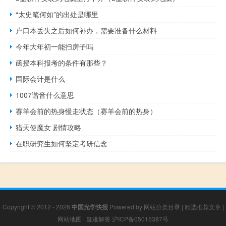
“太史笔何如”的出处是哪里
户口本丢失之后如何补办，需要准备什么材料
今年大年初一能扫房子吗
函授本科报考的条件有那些？
国际会计是什么
1007谐音什么意思
赛羊会前的热身慢走状态（赛羊会前的热身）
猎天使魔女 剧情攻略
在职研究生如何坚定考研信念
Copyright © 2012 - 2026
中国光学快报
Powered by
网站分类目录
|
精选推荐文章
|
网站地图
|
疑难解答
沪ICP备05015387号