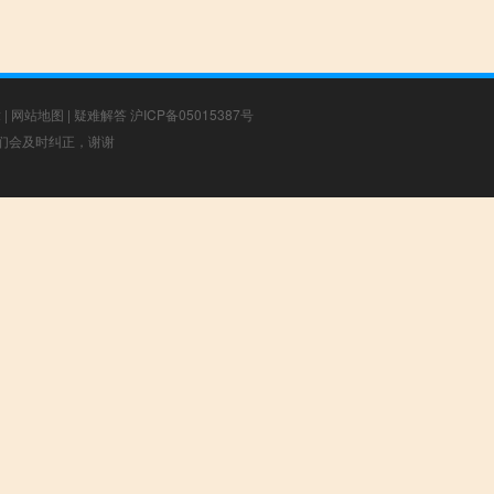
章
|
网站地图
|
疑难解答
沪ICP备05015387号
，我们会及时纠正，谢谢