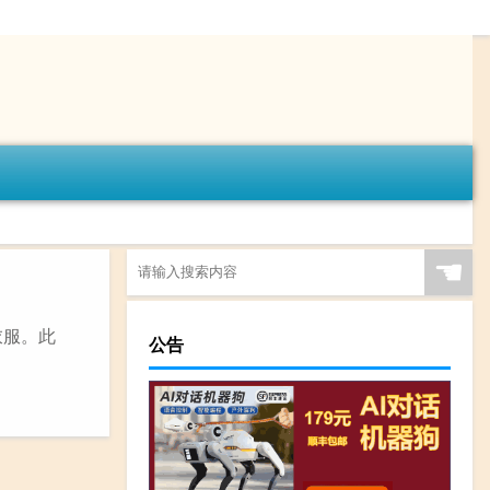
☚
衣服。此
公告