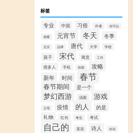
标签
专业
习俗
中国
作者
你可以
冬天
元宵节
冬季
保暖
唐代
大学
学校
北京
品牌
宋代
孩子
寓意
工作
攻略
很多人
手机
技能
春节
新年
时间
春节期间
是一个
梦幻西游
游戏
汤圆
的人
疫情
的是
父母
礼物
考试
红包
考生
自己的
诗人
英语
诗词