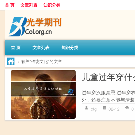
首 页
文章列表
知识分类
首 页
文章列表
知识分类
>
有关“传统文化”的文章
儿童过年穿什
过年穿汉服禁忌 过年穿
外，还要注意不能与清装、
etg
02-12
0