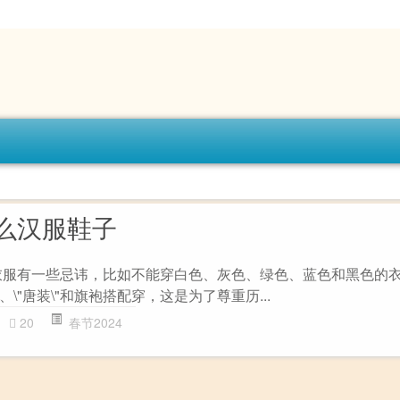
么汉服鞋子
衣服有一些忌讳，比如不能穿白色、灰色、绿色、蓝色和黑色的
\"唐装\"和旗袍搭配穿，这是为了尊重历...
20
春节2024