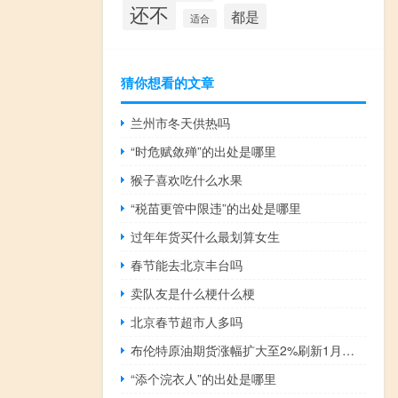
还不
都是
适合
猜你想看的文章
兰州市冬天供热吗
“时危赋敛殚”的出处是哪里
猴子喜欢吃什么水果
“税苗更管中限违”的出处是哪里
过年年货买什么最划算女生
春节能去北京丰台吗
卖队友是什么梗什么梗
北京春节超市人多吗
布伦特原油期货涨幅扩大至2%刷新1月下旬以来盘中高位至88.59美元/桶1月顶部在89.07美元
“添个浣衣人”的出处是哪里