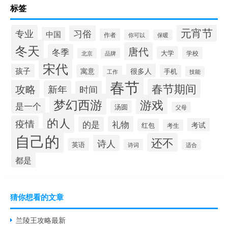
标签
元宵节
专业
习俗
中国
作者
你可以
保暖
冬天
唐代
冬季
大学
学校
北京
品牌
宋代
孩子
很多人
寓意
手机
工作
技能
春节
春节期间
攻略
新年
时间
梦幻西游
游戏
是一个
汤圆
父母
的人
疫情
礼物
的是
考试
红包
考生
自己的
还不
诗人
英语
诗词
适合
都是
猜你想看的文章
兰陵王攻略最新