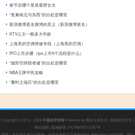
春节后哪个星座最胖女生
“更兼南北与东西”的出处是哪里
新浪微博更名微博的意义（新浪微博更名）
KTV公主一般多大年龄
上海美的空调维修专线（上海美的空调）
IPO上市步骤（ipo上市9个流程是什么）
“烟郊空阔猎者健”的出处是哪里
NBA王牌平民攻略
“曩时之端庄”的出处是哪里
Copyright © 2012 - 2026
中国光学快报
Powered by
网站分类目录
|
精选推荐文章
|
网站地图
|
疑难解答
沪ICP备05015387号
声明：本站内容来自互联网，如信息有错误可发邮件到f_fb#foxmail.com说明，我们