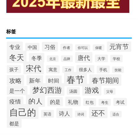
标签
元宵节
专业
习俗
中国
作者
你可以
保暖
冬天
唐代
冬季
大学
学校
北京
品牌
宋代
孩子
很多人
寓意
手机
工作
技能
春节
春节期间
攻略
新年
时间
梦幻西游
游戏
是一个
汤圆
父母
的人
疫情
礼物
的是
考试
红包
考生
自己的
还不
诗人
英语
诗词
适合
都是