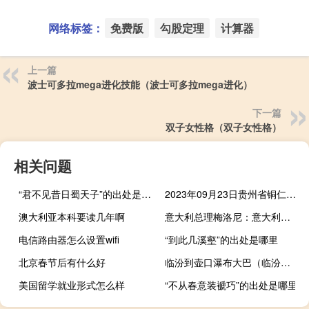
网络标签：
免费版
勾股定理
计算器
上一篇
波士可多拉mega进化技能（波士可多拉mega进化）
下一篇
双子女性格（双子女性格）
相关问题
“君不见昔日蜀天子”的出处是哪里
2023年09月23日贵州省铜仁市疫情大数据-今日/今天疫情全网搜索最新实时消息动态情况通知播报
澳大利亚本科要读几年啊
意大利总理梅洛尼：意大利用于气候事务的资金中约70%（约30亿欧元）将用于非洲
电信路由器怎么设置wifi
“到此几溪壑”的出处是哪里
北京春节后有什么好
临汾到壶口瀑布大巴（临汾到壶口瀑布）
美国留学就业形式怎么样
“不从春意装褫巧”的出处是哪里