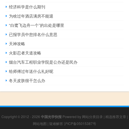
经济科学是什么期刊
为啥过年酒店满房不能退
“白鹭飞边舟一个”的出处是哪里
已报学员中您排名什么意思
天神攻略
火影忍者天道攻略
烟台汽车工程职业学院是公办还是民办
给师傅过年送什么礼好呢
冬天皮肤很干怎么办
Copyright © 2012 - 2026
中国光学快报
Powered by
网站分类目录
|
精选推荐文章
|
网站地图
|
疑难解答
沪ICP备05015387号