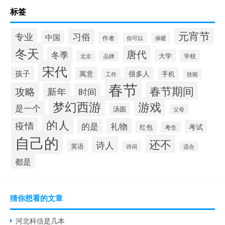
标签
元宵节
专业
习俗
中国
作者
你可以
保暖
冬天
唐代
冬季
大学
学校
北京
品牌
宋代
孩子
很多人
寓意
手机
工作
技能
春节
春节期间
攻略
新年
时间
梦幻西游
游戏
是一个
汤圆
父母
的人
疫情
礼物
的是
考试
红包
考生
自己的
还不
诗人
英语
诗词
适合
都是
猜你想看的文章
河北科信是几本