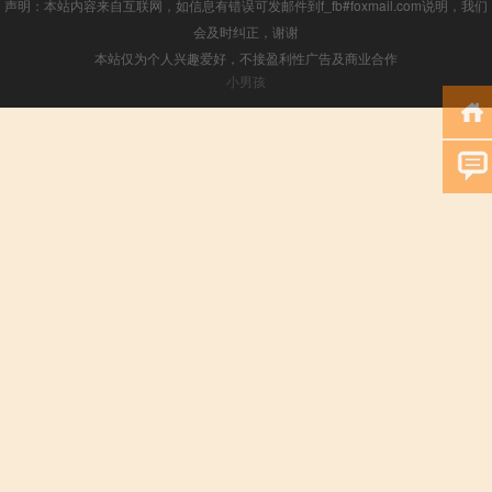
声明：本站内容来自互联网，如信息有错误可发邮件到f_fb#foxmail.com说明，我们
会及时纠正，谢谢
本站仅为个人兴趣爱好，不接盈利性广告及商业合作
小男孩