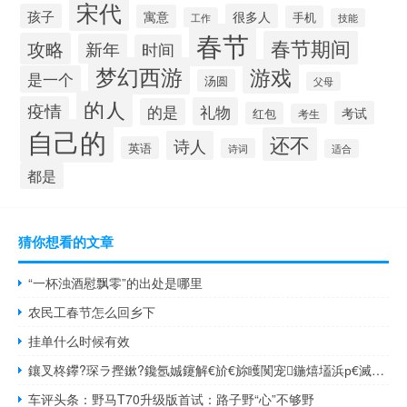
宋代
孩子
很多人
寓意
手机
工作
技能
春节
春节期间
攻略
新年
时间
梦幻西游
游戏
是一个
汤圆
父母
的人
疫情
礼物
的是
考试
红包
考生
自己的
还不
诗人
英语
诗词
适合
都是
猜你想看的文章
“一杯浊酒慰飘零”的出处是哪里
农民工春节怎么回乡下
挂单什么时候有效
鑲叉柊鑻?琛ラ摼鏉?鑱氬娍鑳解€斺€旀矆闃宠鍦熺壒浜р€滅泦鏅€濆彉鈥滈鏅€?, 到底什么情况嘞
车评头条：野马T70升级版首试：路子野“心”不够野