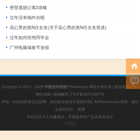
密室逃脱公寓3攻略
过年没有钱咋办呢
花心男的第N任女友(关于花心男的第N任女友简述)
过年如何拒绝同学会
广州电脑城春节放假
Copyright © 2012 - 2026
中国光学快报
Powered by
网站分类目录
|
精选推荐文章
|
网站地图
|
疑难解答
沪ICP备05015387号
声明：本站内容来自互联网，如信息有错误可发邮件到f_fb#foxmail.com说明，我们
会及时纠正，谢谢
本站仅为个人兴趣爱好，不接盈利性广告及商业合作
小男孩