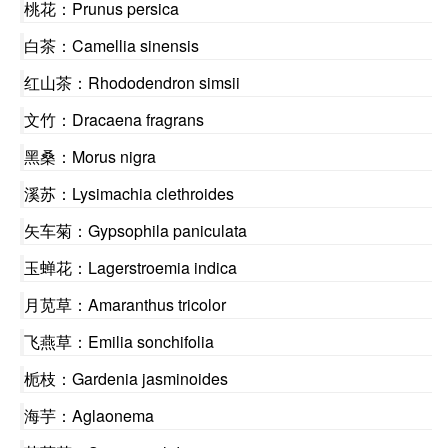
桃花：Prunus persica
白茶：Camellia sinensis
红山茶：Rhododendron simsii
文竹：Dracaena fragrans
黑桑：Morus nigra
溪苏：Lysimachia clethroides
矢车菊：Gypsophila paniculata
玉蝉花：Lagerstroemia indica
月苋草：Amaranthus tricolor
飞燕草：Emilia sonchifolia
栀枝：Gardenia jasminoides
海芋：Aglaonema