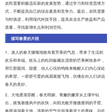
农民需要积极适应新的发展形势，通过学习和转变思维方
式，不断提高自己的综合素质和竞争力。最后，农民需要
与时俱进，利用现代科技手段，提高农业生产效益和产品
质量，寻找新增长点和利润空间。
描写春景的片段
1、迷人的春天慷慨地散布着芳香的气息，带来了生活的
欢乐和幸福。枝头上的杜鹃躲藏在茂密的芒果树枝条中，
用它那圆润、甜蜜、动人心弦的鸣啭来唤醒人们内心深处
的希望。一群群可爱的画眉展翅飞翔，仿佛在向人们诉说
春天的美好。
2、大地逐渐苏醒，春光明媚。青嫩的嫩芽从土壤中钻
出，摇曳着微风中的欢快，向阳光敞开微微瘦弱的手臂。
春雨滋润着大地，清新的空气中弥漫着泥土的香味。与此