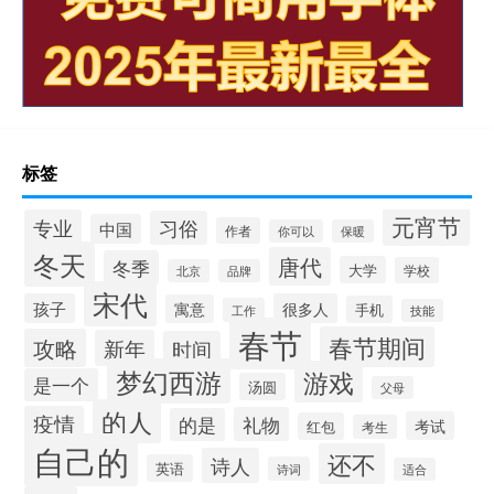
标签
元宵节
专业
习俗
中国
作者
你可以
保暖
冬天
唐代
冬季
大学
学校
北京
品牌
宋代
孩子
很多人
寓意
手机
工作
技能
春节
春节期间
攻略
新年
时间
梦幻西游
游戏
是一个
汤圆
父母
的人
疫情
礼物
的是
考试
红包
考生
自己的
还不
诗人
英语
诗词
适合