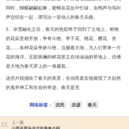
同时，蝴蝶翩翩起舞，蜜蜂在花丛中忙碌，虫鸣声与鸟叫
声交织在一起，谱写出一首动人的春天乐曲。
3、冰雪融化之后，春天的色彩终于回到了土地上。鲜艳
的花朵竞相开放，争奇斗艳。李子花、桃花、樱花、杏
花……各种花朵争妍斗艳，点缀着大地，为人们带来一片
花的海洋。五彩斑斓的鲜花竖立在绿油油的草地上，仿佛
是大地为春天穿上的一身盛装。
这些片段描绘了春天的美景，生动而真实地展现了大自然
的鬼斧神工和生命的奇迹。春天是充
网络标签：
农民
农谚
春天
上一篇
山西吕梁兴县过年美食介绍