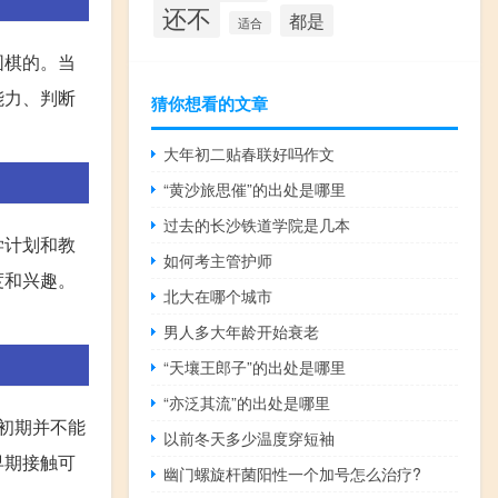
还不
都是
适合
围棋的。当
能力、判断
猜你想看的文章
大年初二贴春联好吗作文
“黄沙旅思催”的出处是哪里
过去的长沙铁道学院是几本
学计划和教
如何考主管护师
度和兴趣。
北大在哪个城市
男人多大年龄开始衰老
“天壤王郎子”的出处是哪里
“亦泛其流”的出处是哪里
初期并不能
以前冬天多少温度穿短袖
早期接触可
幽门螺旋杆菌阳性一个加号怎么治疗?