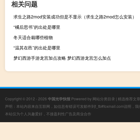
相关问题
求生之路2mod安装成功但是不显示（求生之路2mod怎么安装）
“橘后思书”的出处是哪里
冬天适合栽哪些植物
“温其在邑”的出处是哪里
梦幻西游手游龙宫加点攻略 梦幻西游龙宫怎么加点
Copyright © 2012 - 2026
中国光学快报
Powered by
网站分类目录
|
精选推荐文
声明：本站内容来自互联网，如信息有错误可发邮件到f_fb#foxmail.com说明
本站仅为个人兴趣爱好，不接盈利性广告及商业合作