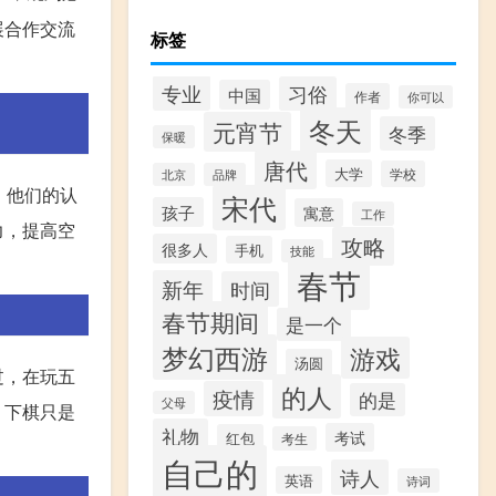
展合作交流
标签
专业
习俗
中国
作者
你可以
冬天
元宵节
冬季
保暖
唐代
大学
学校
北京
品牌
，他们的认
宋代
孩子
寓意
工作
力，提高空
攻略
很多人
手机
技能
春节
新年
时间
春节期间
是一个
梦幻西游
游戏
汤圆
过，在玩五
的人
疫情
的是
父母
，下棋只是
礼物
考试
红包
考生
自己的
诗人
英语
诗词