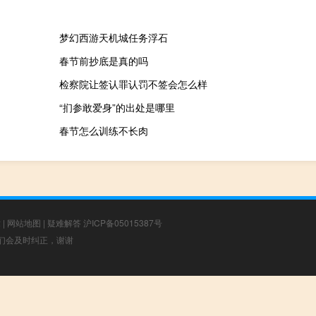
梦幻西游天机城任务浮石
春节前抄底是真的吗
检察院让签认罪认罚不签会怎么样
“扪参敢爱身”的出处是哪里
春节怎么训练不长肉
章
|
网站地图
|
疑难解答
沪ICP备05015387号
，我们会及时纠正，谢谢