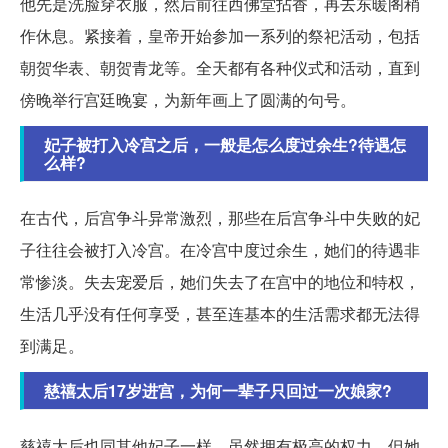
他先是洗脸穿衣服，然后前往西佛堂拈香，再去东暖阁稍
作休息。紧接着，皇帝开始参加一系列的祭祀活动，包括
朝贺华表、朝贺青龙等。全天都有各种仪式和活动，直到
傍晚举行宫廷晚宴，为新年画上了圆满的句号。
妃子被打入冷宫之后，一般是怎么度过余生?待遇怎
么样?
在古代，后宫争斗异常激烈，那些在后宫争斗中失败的妃
子往往会被打入冷宫。在冷宫中度过余生，她们的待遇非
常惨淡。失去宠爱后，她们失去了在宫中的地位和特权，
生活几乎没有任何享受，甚至连基本的生活需求都无法得
到满足。
慈禧太后17岁进宫，为何一辈子只回过一次娘家?
慈禧太后也同其他妃子一样，虽然拥有极高的权力，但她