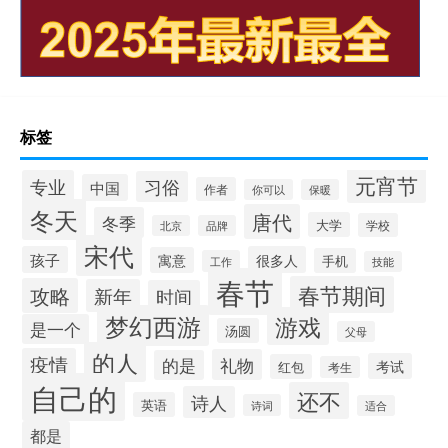
标签
元宵节
专业
习俗
中国
作者
你可以
保暖
冬天
唐代
冬季
大学
学校
北京
品牌
宋代
孩子
很多人
寓意
手机
工作
技能
春节
春节期间
攻略
新年
时间
梦幻西游
游戏
是一个
汤圆
父母
的人
疫情
礼物
的是
考试
红包
考生
自己的
还不
诗人
英语
诗词
适合
都是