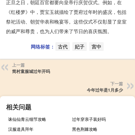
正旦之日，朝廷百官都要向皇帝行庆贺仪式。例如，在
《红楼梦》中，贾宝玉就描绘了贾府过年时的盛况，包括
祭祀活动、朝贺华表和晚宴等。这些仪式不仅彰显了皇室
的威严和尊贵，也为人们带来了节日的喜庆氛围。
网络标签：
古代
妃子
宫中
上一篇
简村童服城过年开吗
下一篇
今年过年是1月多少
相关问题
诛仙仙青云细节攻略
过年穿亲子装好吗
汉服道具拜年
黑色荆棘攻略