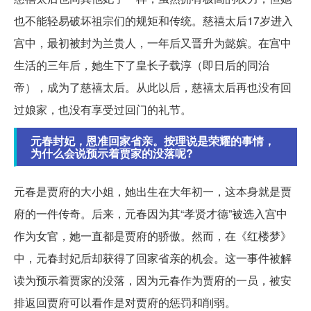
也不能轻易破坏祖宗们的规矩和传统。慈禧太后17岁进入
宫中，最初被封为兰贵人，一年后又晋升为懿嫔。在宫中
生活的三年后，她生下了皇长子载淳（即日后的同治
帝），成为了慈禧太后。从此以后，慈禧太后再也没有回
过娘家，也没有享受过回门的礼节。
元春封妃，恩准回家省亲。按理说是荣耀的事情，
为什么会说预示着贾家的没落呢?
元春是贾府的大小姐，她出生在大年初一，这本身就是贾
府的一件传奇。后来，元春因为其“孝贤才德”被选入宫中
作为女官，她一直都是贾府的骄傲。然而，在《红楼梦》
中，元春封妃后却获得了回家省亲的机会。这一事件被解
读为预示着贾家的没落，因为元春作为贾府的一员，被安
排返回贾府可以看作是对贾府的惩罚和削弱。